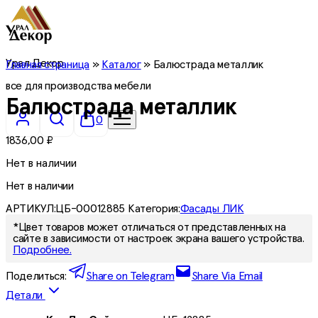
Урал Декор
Главная страница
»
Каталог
»
Балюстрада металлик
все для производства мебели
Балюстрада металлик
0
1836,00
₽
Нет в наличии
Нет в наличии
АРТИКУЛ:
ЦБ-00012885
Категория:
Фасады ЛИК
*Цвет товаров может отличаться от представленных на
сайте в зависимости от настроек экрана вашего устройства.
Подробнее.
Поделиться:
Share on Telegram
Share Via Email
Детали