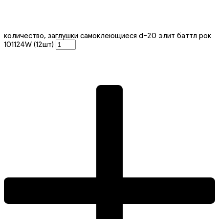
количество, заглушки самоклеющиеся d-20 элит баттл рок
101124W (12шт)