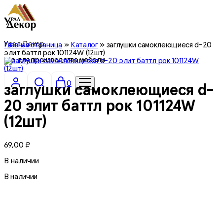
Урал Декор
Главная страница
»
Каталог
»
заглушки самоклеющиеся d-20
элит баттл рок 101124W (12шт)
все для производства мебели
0
заглушки самоклеющиеся d-
20 элит баттл рок 101124W
(12шт)
69,00
₽
В наличии
В наличии