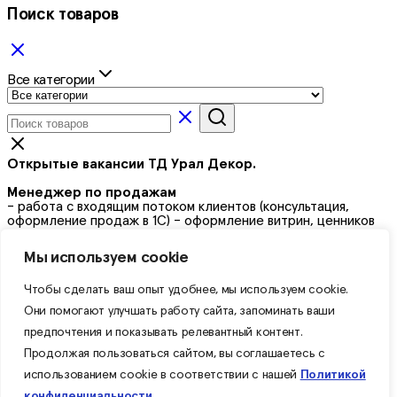
Поиск товаров
Все категории
Открытые вакансии ТД Урал Декор.
Менеджер по продажам
- работа с входящим потоком клиентов (консультация,
оформление продаж в 1С) - оформление витрин, ценников
Кладовщик на склад
Мы используем cookie
- комплектация и выдача товара - прием товара - погрузо-
разгрузочные работы
Чтобы сделать ваш опыт удобнее, мы используем cookie.
График работы
5/2 с 09:00 до 18:00
Они помогают улучшать работу сайта, запоминать ваши
Выходные дни - плавающие, подробности по
предпочтения и показывать релевантный контент.
телефону: 89058419314
Не показывайте это всплывающее окно снова
Продолжая пользоваться сайтом, вы соглашаетесь с
использованием cookie в соответствии с нашей
Политикой
конфиденциальности
.