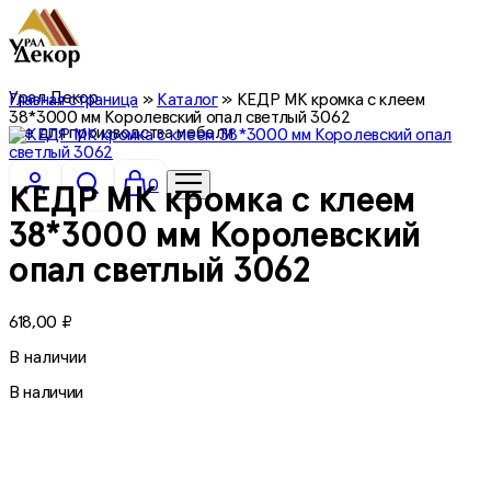
Урал Декор
Главная страница
»
Каталог
»
КЕДР МК кромка с клеем
38*3000 мм Королевский опал светлый 3062
все для производства мебели
0
КЕДР МК кромка с клеем
38*3000 мм Королевский
опал светлый 3062
618,00
₽
В наличии
В наличии