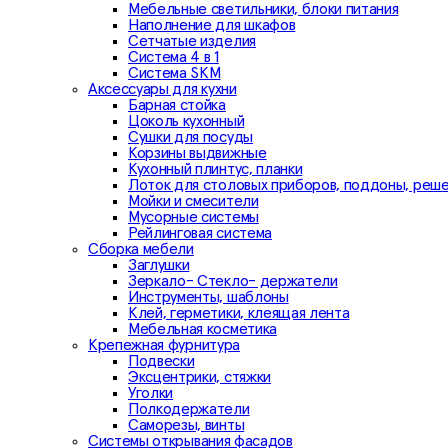
Мебельные светильники, блоки питания
Наполнение для шкафов
Сетчатые изделия
Система 4 в 1
Система SKM
Аксессуары для кухни
Барная стойка
Цоколь кухонный
Сушки для посуды
Корзины выдвижные
Кухонный плинтус, планки
Лоток для столовых приборов, поддоны, реш
Мойки и смесители
Мусорные системы
Рейлинговая система
Сборка мебели
Заглушки
Зеркало- Стекло- держатели
Инструменты, шаблоны
Клей, герметики, клеящая лента
Мебельная косметика
Крепежная фурнитура
Подвески
Эксцентрики, стяжки
Уголки
Полкодержатели
Саморезы, винты
Системы открывания фасадов