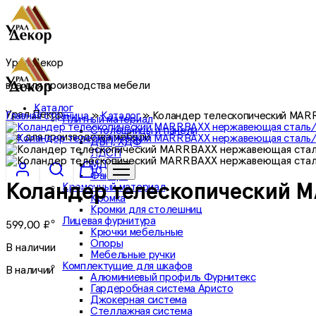
Урал Декор
все для производства мебели
Каталог
Урал Декор
Главная страница
»
Каталог
»
Коландер телескопический MAR
Плитный материал
Столешницы и панели
все для производства мебели
ДВП, ХДФ
ЛДСП
МДФ
0
Фанера
Кромочный материал
Коландер телескопический 
Кромка
Кромки для столешниц
Лицевая фурнитура
599,00
₽
Крючки мебельные
Опоры
В наличии
Мебельные ручки
Комплектущие для шкафов
В наличии
Алюминиевый профиль Фурнитекс
Гардеробная система Аристо
Джокерная система
Стеллажная система