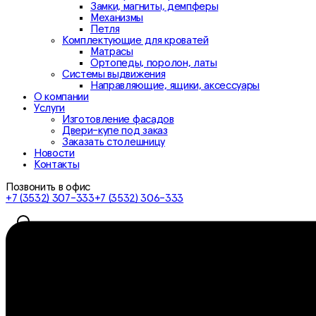
Замки, магниты, демпферы
Механизмы
Петля
Комплектующие для кроватей
Матрасы
Ортопеды, поролон, латы
Системы выдвижения
Направляющие, ящики, аксессуары
О компании
Услуги
Изготовление фасадов
Двери-купе под заказ
Заказать столешницу
Новости
Контакты
Позвонить в офис
+7 (3532) 307-333
+7 (3532) 306-333