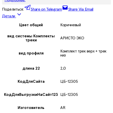
Поделиться:
Share on Telegram
Share Via Email
Детали
Цвет общий
Коричневый
вид системы Комплекты
АРИСТО ЭКО
треки
Комплект трек верх + трек
вид профиля
низ
длина 22
2,0
КодДляСайта
ЦБ-12305
КодДляВыгрузкиНаСайт123
ЦБ-12305
Изготовитель
AR