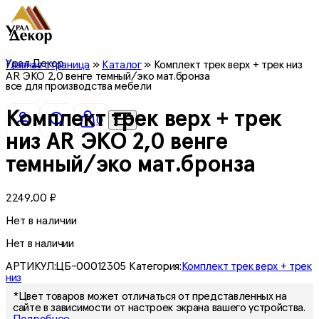
Урал Декор
Главная страница
»
Каталог
»
Комплект трек верх + трек низ
AR ЭКО 2,0 венге темный/эко мат.бронза
все для производства мебели
Комплект трек верх + трек
0
низ AR ЭКО 2,0 венге
темный/эко мат.бронза
2249,00
₽
Нет в наличии
Нет в наличии
АРТИКУЛ:
ЦБ-00012305
Категория:
Комплект трек верх + трек
низ
*Цвет товаров может отличаться от представленных на
сайте в зависимости от настроек экрана вашего устройства.
Подробнее.