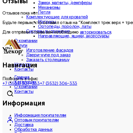
Отзывы
Замки, магниты, демпферы
Механизмы
Петля
Отзывов пока нет.
Комплектующие для кроватей
Матрасы
Будьте первым, кто оставил отзыв на “Комплект трек верх + тр
Ортопеды, поролон, латы
Системы выдвижения
Для отправки отзыва вам необходимо
авторизоваться
.
Направляющие, ящики, аксессуары
О компании
Услуги
Изготовление фасадов
Двери-купе под заказ
Заказать столешницу
Навигация
Новости
Контакты
Главная
Позвонить в офис
Категории
+7 (3532) 307-333
+7 (3532) 306-333
О компании
Контакты
Информация
Информация покупателям
Оптовым покупателям
Доставка
Обработка данных