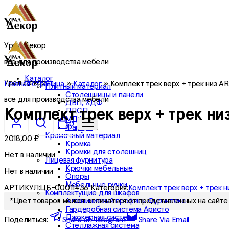
Урал Декор
все для производства мебели
Каталог
Урал Декор
Главная страница
»
Каталог
»
Комплект трек верх + трек низ A
Плитный материал
Столешницы и панели
все для производства мебели
ДВП, ХДФ
ЛДСП
Комплект трек верх + трек ни
МДФ
0
Фанера
Кромочный материал
2018,00
₽
Кромка
Кромки для столешниц
Нет в наличии
Лицевая фурнитура
Крючки мебельные
Нет в наличии
Опоры
Мебельные ручки
АРТИКУЛ:
ЦБ-00011436
Категория:
Комплект трек верх + трек н
Комплектущие для шкафов
Алюминиевый профиль Фурнитекс
*Цвет товаров может отличаться от представленных на сайте 
Гардеробная система Аристо
Джокерная система
Поделиться:
Share on Telegram
Share Via Email
Стеллажная система