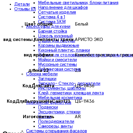
Мебельные светильники, блоки питания
Детали
Наполнение для шкафов
Отзывы (0)
Сетчатые изделия
Система 4 в 1
Система SKM
Цвет общий
Белый
Аксессуары для кухни
Барная стойка
Цоколь кухонный
вид системы Комплекты треки
АРИСТО ЭКО
Сушки для посуды
Корзины выдвижные
Кухонный плинтус, планки
Лоток для столовых приборов, поддоны, реш
вид профиля
Комплект трек верх + трек н
Мойки и смесители
Мусорные системы
Рейлинговая система
длина 22
2,5
Сборка мебели
Заглушки
Зеркало- Стекло- держатели
КодДляСайта
ЦБ-11436
Инструменты, шаблоны
Клей, герметики, клеящая лента
Мебельная косметика
КодДляВыгрузкиНаСайт123
ЦБ-11436
Крепежная фурнитура
Подвески
Эксцентрики, стяжки
Уголки
Изготовитель
AR
Полкодержатели
Саморезы, винты
Системы открывания фасадов