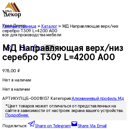
Урал Декор
Главная страница
»
Каталог
»
МД Направляющая верх/низ
серебро T309 L=4200 A00
все для производства мебели
МД Направляющая верх/низ
0
серебро T309 L=4200 A00
978,00
₽
Нет в наличии
Нет в наличии
АРТИКУЛ:
ЦБ-00018137
Категория:
Алюминиевый профиль Мд
*Цвет товаров может отличаться от представленных на
сайте в зависимости от настроек экрана вашего устройства.
Подробнее.
Поделиться:
Share on Telegram
Share Via Email