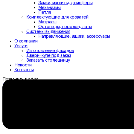
Замки, магниты, демпферы
Механизмы
Петля
Комплектующие для кроватей
Матрасы
Ортопеды, поролон, латы
Системы выдвижения
Направляющие, ящики, аксессуары
О компании
Услуги
Изготовление фасадов
Двери-купе под заказ
Заказать столешницу
Новости
Контакты
Позвонить в офис
+7 (3532) 307-333
+7 (3532) 306-333