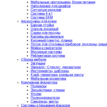
Мебельные светильники, блоки питания
Наполнение для шкафов
Сетчатые изделия
Система 4 в 1
Система SKM
Аксессуары для кухни
Барная стойка
Цоколь кухонный
Сушки для посуды
Корзины выдвижные
Кухонный плинтус, планки
Лоток для столовых приборов, поддоны, реш
Мойки и смесители
Мусорные системы
Рейлинговая система
Сборка мебели
Заглушки
Зеркало- Стекло- держатели
Инструменты, шаблоны
Клей, герметики, клеящая лента
Мебельная косметика
Крепежная фурнитура
Подвески
Эксцентрики, стяжки
Уголки
Полкодержатели
Саморезы, винты
Системы открывания фасадов