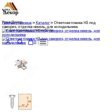
Урал Декор
Главная страница
»
Каталог
»
Ответная планка Н3 под
саморез, отделка никель, для холодильника
все для производства мебели
0