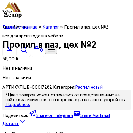
Урал Декор
Главная страница
»
Каталог
»
Пропил в паз, цех №2
все для производства мебели
Пропил в паз, цех №2
0
58,00
₽
Нет в наличии
Нет в наличии
АРТИКУЛ:
ЦБ-00017282
Категория:
Распил новый
*Цвет товаров может отличаться от представленных на
сайте в зависимости от настроек экрана вашего устройства.
Подробнее.
Поделиться:
Share on Telegram
Share Via Email
Детали