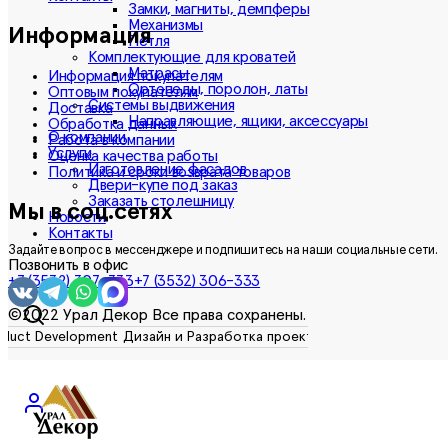
Замки, магниты, демпферы
Механизмы
Информация
Петля
Комплектующие для кроватей
Матрасы
Информация покупателям
Ортопеды, поролон, латы
Оптовым покупателям
Системы выдвижения
Доставка
Направляющие, ящики, аксессуары
Обработка данных
О компании
Работа в компании
Услуги
Оценка качества работы
Изготовление фасадов
Политика и сроки возврата товаров
Двери-купе под заказ
Заказать столешницу
Мы в соц.сетях
Новости
Контакты
Задайте вопрос в мессенджере и подпишитесь на наши социальные сети.
Позвонить в офис
+7 (3532) 307-333
+7 (3532) 306-333
©2022 Урал Декор Все права сохранены.