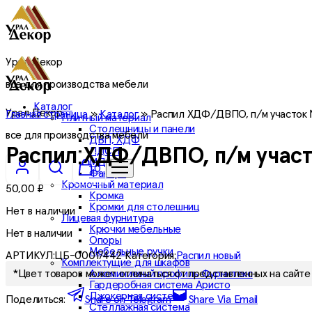
Урал Декор
все для производства мебели
Каталог
Урал Декор
Главная страница
»
Каталог
»
Распил ХДФ/ДВПО, п/м участок
Плитный материал
Столешницы и панели
все для производства мебели
ДВП, ХДФ
ЛДСП
Распил ХДФ/ДВПО, п/м учас
МДФ
0
Фанера
Кромочный материал
50,00
₽
Кромка
Кромки для столешниц
Нет в наличии
Лицевая фурнитура
Крючки мебельные
Нет в наличии
Опоры
Мебельные ручки
АРТИКУЛ:
ЦБ-00017442
Категория:
Распил новый
Комплектущие для шкафов
Алюминиевый профиль Фурнитекс
*Цвет товаров может отличаться от представленных на сайте 
Гардеробная система Аристо
Джокерная система
Поделиться:
Share on Telegram
Share Via Email
Стеллажная система