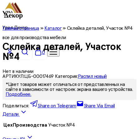
Урал Декор
Главная страница
»
Каталог
»
Склейка деталей, Участок №4
все для производства мебели
Склейка деталей, Участок
0
№4
Нет в наличии
АРТИКУЛ:
ЦБ-00017469
Категория:
Распил новый
*Цвет товаров может отличаться от представленных на
сайте в зависимости от настроек экрана вашего устройства.
Подробнее.
Поделиться:
Share on Telegram
Share Via Email
Детали
ЦехПроизводства
Участок №4