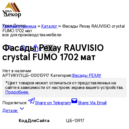
Урал Декор
Главная страница
»
Каталог
»
Фасады Рехау RAUVISIO crystal
FUMO 1702 мат
все для производства мебели
Фасады Рехау RAUVISIO
0
crystal FUMO 1702 мат
Нет в наличии
АРТИКУЛ:
ЦБ-00013917
Категория:
Фасады РЕХАУ
*Цвет товаров может отличаться от представленных на
сайте в зависимости от настроек экрана вашего устройства.
Подробнее.
Поделиться:
Share on Telegram
Share Via Email
Детали
КодДляСайта
ЦБ-13917