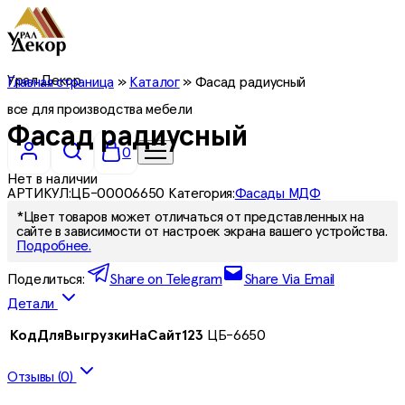
Урал Декор
Главная страница
»
Каталог
»
Фасад радиусный
все для производства мебели
Фасад радиусный
0
Нет в наличии
АРТИКУЛ:
ЦБ-00006650
Категория:
Фасады МДФ
*Цвет товаров может отличаться от представленных на
сайте в зависимости от настроек экрана вашего устройства.
Подробнее.
Поделиться:
Share on Telegram
Share Via Email
Детали
КодДляВыгрузкиНаСайт123
ЦБ-6650
Отзывы (0)