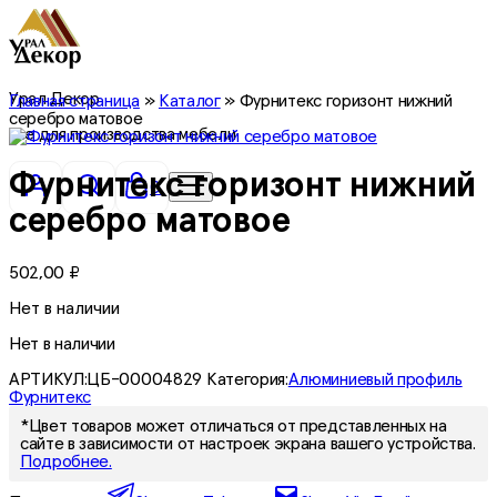
Урал Декор
Главная страница
»
Каталог
»
Фурнитекс горизонт нижний
серебро матовое
все для производства мебели
Фурнитекс горизонт нижний
0
серебро матовое
502,00
₽
Нет в наличии
Нет в наличии
АРТИКУЛ:
ЦБ-00004829
Категория:
Алюминиевый профиль
Фурнитекс
*Цвет товаров может отличаться от представленных на
сайте в зависимости от настроек экрана вашего устройства.
Подробнее.