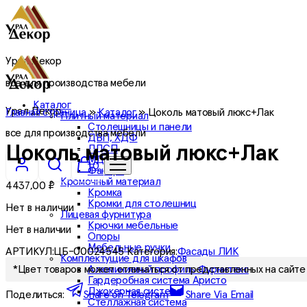
Урал Декор
все для производства мебели
Каталог
Урал Декор
Главная страница
»
Каталог
»
Цоколь матовый люкс+Лак
Плитный материал
Столешницы и панели
все для производства мебели
ДВП, ХДФ
ЛДСП
Цоколь матовый люкс+Лак
МДФ
0
Фанера
Кромочный материал
4437,00
₽
Кромка
Кромки для столешниц
Нет в наличии
Лицевая фурнитура
Крючки мебельные
Нет в наличии
Опоры
Мебельные ручки
АРТИКУЛ:
ЦБ-00024545
Категория:
Фасады ЛИК
Комплектущие для шкафов
Алюминиевый профиль Фурнитекс
*Цвет товаров может отличаться от представленных на сайте 
Гардеробная система Аристо
Джокерная система
Поделиться:
Share on Telegram
Share Via Email
Стеллажная система