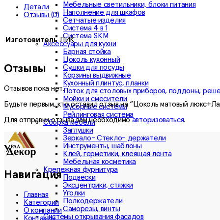
Мебельные светильники, блоки питания
Детали
Наполнение для шкафов
Отзывы (0)
Сетчатые изделия
Система 4 в 1
Система SKM
Изготовитель
ЛИК
Аксессуары для кухни
Барная стойка
Цоколь кухонный
Отзывы
Сушки для посуды
Корзины выдвижные
Кухонный плинтус, планки
Отзывов пока нет.
Лоток для столовых приборов, поддоны, реш
Мойки и смесители
Будьте первым, кто оставил отзыв на “Цоколь матовый люкс+Ла
Мусорные системы
Рейлинговая система
Для отправки отзыва вам необходимо
авторизоваться
.
Сборка мебели
Заглушки
Зеркало- Стекло- держатели
Инструменты, шаблоны
Клей, герметики, клеящая лента
Мебельная косметика
Крепежная фурнитура
Навигация
Подвески
Эксцентрики, стяжки
Уголки
Главная
Полкодержатели
Категории
Саморезы, винты
О компании
Системы открывания фасадов
Контакты