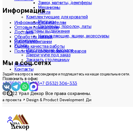
Замки, магниты, демпферы
Механизмы
Информация
Петля
Комплектующие для кроватей
Матрасы
Информация покупателям
Ортопеды, поролон, латы
Оптовым покупателям
Системы выдвижения
Доставка
Направляющие, ящики, аксессуары
Обработка данных
О компании
Работа в компании
Услуги
Оценка качества работы
Изготовление фасадов
Политика и сроки возврата товаров
Двери-купе под заказ
Заказать столешницу
Мы в соц.сетях
Новости
Контакты
Задайте вопрос в мессенджере и подпишитесь на наши социальные сети.
Позвонить в офис
+7 (3532) 307-333
+7 (3532) 306-333
©2022 Урал Декор Все права сохранены.