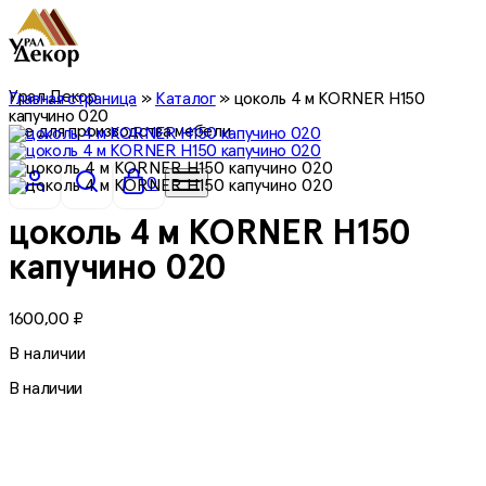
Урал Декор
Главная страница
»
Каталог
»
цоколь 4 м KORNER Н150
капучино 020
все для производства мебели
0
цоколь 4 м KORNER Н150
капучино 020
1600,00
₽
В наличии
В наличии