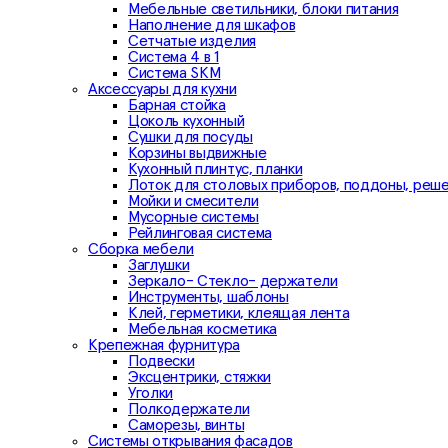
Мебельные светильники, блоки питания
Наполнение для шкафов
Сетчатые изделия
Система 4 в 1
Система SKM
Аксессуары для кухни
Барная стойка
Цоколь кухонный
Сушки для посуды
Корзины выдвижные
Кухонный плинтус, планки
Лоток для столовых приборов, поддоны, реш
Мойки и смесители
Мусорные системы
Рейлинговая система
Сборка мебели
Заглушки
Зеркало- Стекло- держатели
Инструменты, шаблоны
Клей, герметики, клеящая лента
Мебельная косметика
Крепежная фурнитура
Подвески
Эксцентрики, стяжки
Уголки
Полкодержатели
Саморезы, винты
Системы открывания фасадов