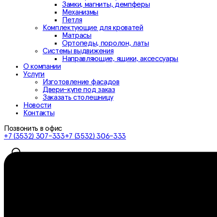
Замки, магниты, демпферы
Механизмы
Петля
Комплектующие для кроватей
Матрасы
Ортопеды, поролон, латы
Системы выдвижения
Направляющие, ящики, аксессуары
О компании
Услуги
Изготовление фасадов
Двери-купе под заказ
Заказать столешницу
Новости
Контакты
Позвонить в офис
+7 (3532) 307-333
+7 (3532) 306-333