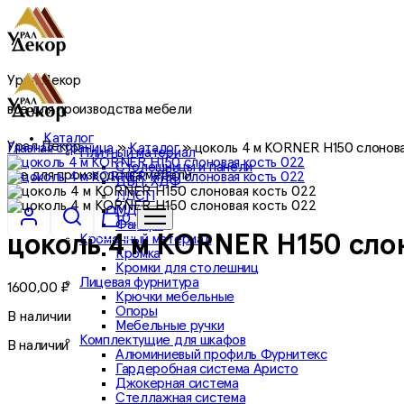
Урал Декор
все для производства мебели
Каталог
Урал Декор
Главная страница
»
Каталог
»
цоколь 4 м KORNER Н150 слонова
Плитный материал
Столешницы и панели
все для производства мебели
ДВП, ХДФ
ЛДСП
МДФ
0
Фанера
Кромочный материал
цоколь 4 м KORNER Н150 слон
Кромка
Кромки для столешниц
Лицевая фурнитура
1600,00
₽
Крючки мебельные
Опоры
В наличии
Мебельные ручки
Комплектущие для шкафов
В наличии
Алюминиевый профиль Фурнитекс
Гардеробная система Аристо
Джокерная система
Стеллажная система