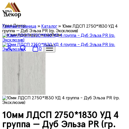
Урал Декор
Главная страница
»
Каталог
»
10мм ЛДСП 2750*1830 УД 4
группа — Дуб Эльза PR (гр. Эксклюзив)
все для производства мебели
0
10мм ЛДСП 2750*1830 УД 4
группа — Дуб Эльза PR (гр.