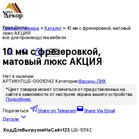
Урал Декор
Главная страница
»
Каталог
»
10 мм с фрезеровкой, матовый
люкс АКЦИЯ
все для производства мебели
10 мм с фрезеровкой,
0
матовый люкс АКЦИЯ
Нет в наличии
АРТИКУЛ:
ЦБ-00010142
Категория:
Фасады ЛИК
*Цвет товаров может отличаться от представленных на
сайте в зависимости от настроек экрана вашего устройства.
Подробнее.
Поделиться:
Share on Telegram
Share Via Email
Детали
КодДляВыгрузкиНаСайт123
ЦБ-10142