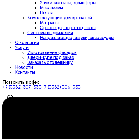
Замки, магниты, демпферы
Механизмы
Петля
Комплектующие для кроватей
Матрасы
Ортопеды, поролон, латы
Системы выдвижения
Направляющие, ящики, аксессуары
О компании
Услуги
Изготовление фасадов
Двери-купе под заказ
Заказать столешницу
Новости
Контакты
Позвонить в офис
+7 (3532) 307-333
+7 (3532) 306-333