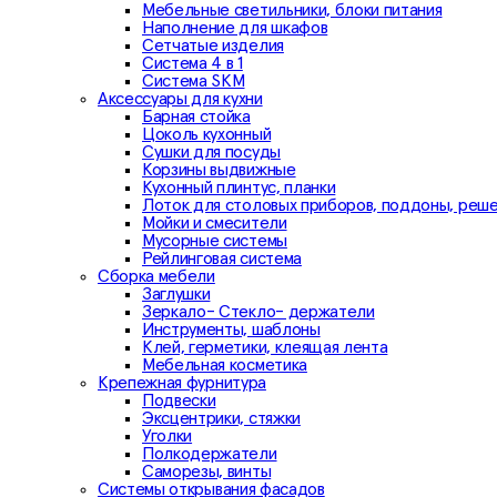
Мебельные светильники, блоки питания
Наполнение для шкафов
Сетчатые изделия
Система 4 в 1
Система SKM
Аксессуары для кухни
Барная стойка
Цоколь кухонный
Сушки для посуды
Корзины выдвижные
Кухонный плинтус, планки
Лоток для столовых приборов, поддоны, реш
Мойки и смесители
Мусорные системы
Рейлинговая система
Сборка мебели
Заглушки
Зеркало- Стекло- держатели
Инструменты, шаблоны
Клей, герметики, клеящая лента
Мебельная косметика
Крепежная фурнитура
Подвески
Эксцентрики, стяжки
Уголки
Полкодержатели
Саморезы, винты
Системы открывания фасадов