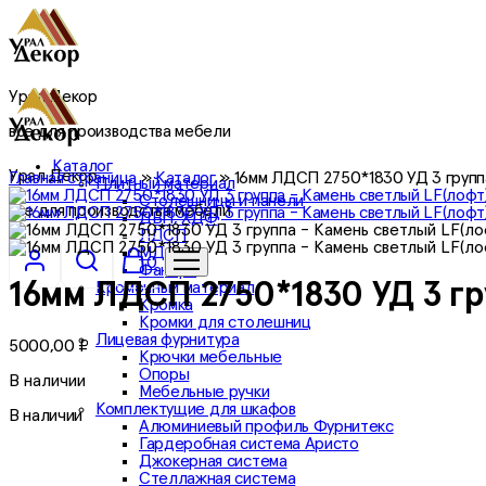
Урал Декор
все для производства мебели
Каталог
Урал Декор
Главная страница
»
Каталог
»
16мм ЛДСП 2750*1830 УД 3 групп
Плитный материал
Столешницы и панели
все для производства мебели
ДВП, ХДФ
ЛДСП
МДФ
0
Фанера
Кромочный материал
16мм ЛДСП 2750*1830 УД 3 гр
Кромка
Кромки для столешниц
Лицевая фурнитура
5000,00
₽
Крючки мебельные
Опоры
В наличии
Мебельные ручки
Комплектущие для шкафов
В наличии
Алюминиевый профиль Фурнитекс
Гардеробная система Аристо
Джокерная система
Стеллажная система