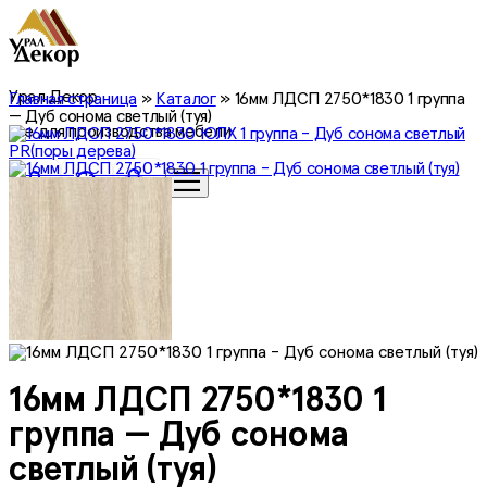
Урал Декор
Главная страница
»
Каталог
»
16мм ЛДСП 2750*1830 1 группа
— Дуб сонома светлый (туя)
все для производства мебели
0
16мм ЛДСП 2750*1830 1
группа — Дуб сонома
светлый (туя)