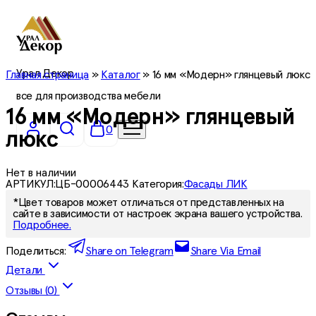
Урал Декор
Главная страница
»
Каталог
»
16 мм «Модерн» глянцевый люкс
все для производства мебели
16 мм «Модерн» глянцевый
0
люкс
Нет в наличии
АРТИКУЛ:
ЦБ-00006443
Категория:
Фасады ЛИК
*Цвет товаров может отличаться от представленных на
сайте в зависимости от настроек экрана вашего устройства.
Подробнее.
Поделиться:
Share on Telegram
Share Via Email
Детали
Отзывы (0)