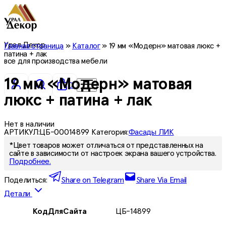
Урал Декор
Главная страница
»
Каталог
»
19 мм «Модерн» матовая люкс +
патина + лак
все для производства мебели
19 мм «Модерн» матовая
0
люкс + патина + лак
Нет в наличии
АРТИКУЛ:
ЦБ-00014899
Категория:
Фасады ЛИК
*Цвет товаров может отличаться от представленных на
сайте в зависимости от настроек экрана вашего устройства.
Подробнее.
Поделиться:
Share on Telegram
Share Via Email
Детали
КодДляСайта
ЦБ-14899