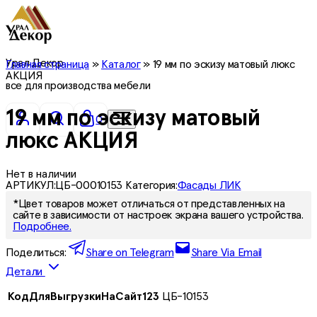
Урал Декор
Главная страница
»
Каталог
»
19 мм по эскизу матовый люкс
АКЦИЯ
все для производства мебели
19 мм по эскизу матовый
0
люкс АКЦИЯ
Нет в наличии
АРТИКУЛ:
ЦБ-00010153
Категория:
Фасады ЛИК
*Цвет товаров может отличаться от представленных на
сайте в зависимости от настроек экрана вашего устройства.
Подробнее.
Поделиться:
Share on Telegram
Share Via Email
Детали
КодДляВыгрузкиНаСайт123
ЦБ-10153