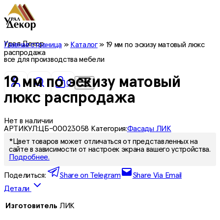
Урал Декор
Главная страница
»
Каталог
»
19 мм по эскизу матовый люкс
распродажа
все для производства мебели
19 мм по эскизу матовый
0
люкс распродажа
Нет в наличии
АРТИКУЛ:
ЦБ-00023058
Категория:
Фасады ЛИК
*Цвет товаров может отличаться от представленных на
сайте в зависимости от настроек экрана вашего устройства.
Подробнее.
Поделиться:
Share on Telegram
Share Via Email
Детали
Изготовитель
ЛИК