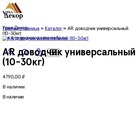
Урал Декор
Главная страница
»
Каталог
»
AR доводчик универсальный
(10-30кг)
все для производства мебели
AR доводчик универсальный
0
(10-30кг)
4790,00
₽
В наличии
В наличии