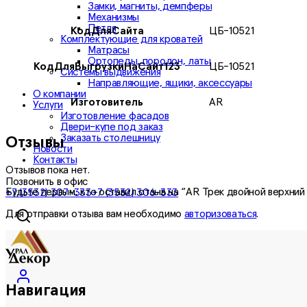
Замки, магниты, демпферы
Механизмы
Петля
КодДляСайта
ЦБ-10521
Комплектующие для кроватей
Матрасы
Ортопеды, поролон, латы
КодДляВыгрузкиНаСайт123
ЦБ-10521
Системы выдвижения
Направляющие, ящики, аксессуары
О компании
Изготовитель
AR
Услуги
Изготовление фасадов
Двери-купе под заказ
Заказать столешницу
Отзывы
Новости
Контакты
Отзывов пока нет.
Позвонить в офис
Будьте первым, кто оставил отзыв на “AR Трек двойной верхний 
+7 (3532) 307-333
+7 (3532) 306-333
Для отправки отзыва вам необходимо
авторизоваться
.
Навигация