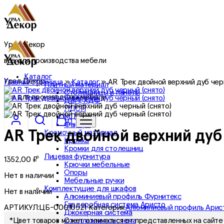
Урал Декор
все для производства мебели
Каталог
Урал Декор
Главная страница
»
Каталог
»
AR Трек двойной верхний дуб чер
Плитный материал
Столешницы и панели
все для производства мебели
ДВП, ХДФ
ЛДСП
МДФ
0
Фанера
Кромочный материал
AR Трек двойной верхний дуб
Кромка
Кромки для столешниц
Лицевая фурнитура
1352,00
₽
Крючки мебельные
Опоры
Нет в наличии
Мебельные ручки
Комплектущие для шкафов
Нет в наличии
Алюминиевый профиль Фурнитекс
Гардеробная система Аристо
АРТИКУЛ:
ЦБ-00010521
Категория:
Алюминиевый профиль Арис
Джокерная система
Стеллажная система
*Цвет товаров может отличаться от представленных на сайте 