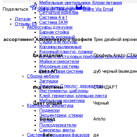
Мебельные светильники, блоки питания
Наполнение для шкафов
Поделиться:
Share on Telegram
Share Via Email
Сетчатые изделия
Система 4 в 1
Детали
Система SKM
Отзывы (0)
Аксессуары для кухни
Барная стойка
Цоколь кухонный
ассортимент Алюминиевого профиля
Трек двойной верхни
Сушки для посуды
Корзины выдвижные
Кухонный плинтус, планки
Вид издeлия
Профиль Aristo СТ
Лоток для столовых приборов, поддоны, реш
Мойки и смесители
Мусорные системы
Рейлинговая система
цвет АП
дуб черный (выведен
Сборка мебели
Заглушки
Зеркало- Стекло- держатели
вид системы
СТАНДАРТ
Инструменты, шаблоны
Клей, герметики, клеящая лента
Мебельная косметика
Цвет общий
Черный
Крепежная фурнитура
Подвески
Эксцентрики, стяжки
Бренд
Aristo
Уголки
Полкодержатели
Саморезы, винты
Системы открывания фасадов
Sale
да