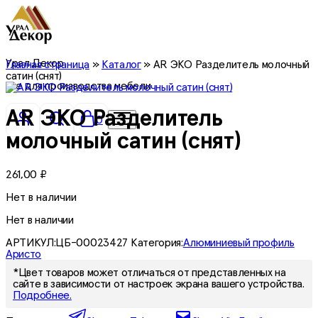
Урал Декор
Главная страница
»
Каталог
»
AR ЭКО Разделитель молочный
сатин (снят)
все для производства мебели
AR ЭКО Разделитель
0
молочный сатин (снят)
261,00
₽
Нет в наличии
Нет в наличии
АРТИКУЛ:
ЦБ-00023427
Категория:
Алюминиевый профиль
Аристо
*Цвет товаров может отличаться от представленных на
сайте в зависимости от настроек экрана вашего устройства.
Подробнее.