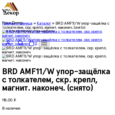
Урал Декор
Главная страница
»
Каталог
»
BRD AMF11/W упор-защёлка с
толкателем, скр. крепл, магнит. наконеч. (снято)
все для производства мебели
0
BRD AMF11/W упор-защёлка
с толкателем, скр. крепл,
магнит. наконеч. (снято)
118,00
₽
В наличии