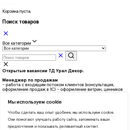
Корзина пуста.
Поиск товаров
Все категории
Открытые вакансии ТД Урал Декор.
Менеджер по продажам
- работа с входящим потоком клиентов (консультация,
оформление продаж в 1С) - оформление витрин, ценников
Кладовщик на склад
Мы используем cookie
- комплектация и выдача товара - прием товара - погрузо-
разгрузочные работы
Чтобы сделать ваш опыт удобнее, мы используем cookie.
График работы
5/2 с 09:00 до 18:00
Они помогают улучшать работу сайта, запоминать ваши
Выходные дни - плавающие, подробности по
телефону: 89058419314
предпочтения и показывать релевантный контент.