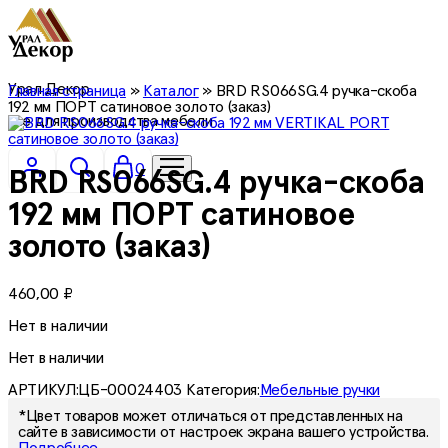
Урал Декор
Главная страница
»
Каталог
»
BRD RS066SG.4 ручка-скоба
192 мм ПОРТ сатиновое золото (заказ)
все для производства мебели
0
BRD RS066SG.4 ручка-скоба
192 мм ПОРТ сатиновое
золото (заказ)
460,00
₽
Нет в наличии
Нет в наличии
АРТИКУЛ:
ЦБ-00024403
Категория:
Мебельные ручки
*Цвет товаров может отличаться от представленных на
сайте в зависимости от настроек экрана вашего устройства.
Подробнее.