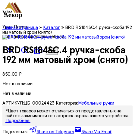
Урал Декор
Главная страница
»
Каталог
»
BRD RS184SC.4 ручка-скоба 192
мм матовый хром (снято)
все для производства мебели
BRD RS184SC.4 ручка-скоба
0
192 мм матовый хром (снято)
850,00
₽
Нет в наличии
Нет в наличии
АРТИКУЛ:
ЦБ-00024423
Категория:
Мебельные ручки
*Цвет товаров может отличаться от представленных на
сайте в зависимости от настроек экрана вашего устройства.
Подробнее.
Поделиться:
Share on Telegram
Share Via Email