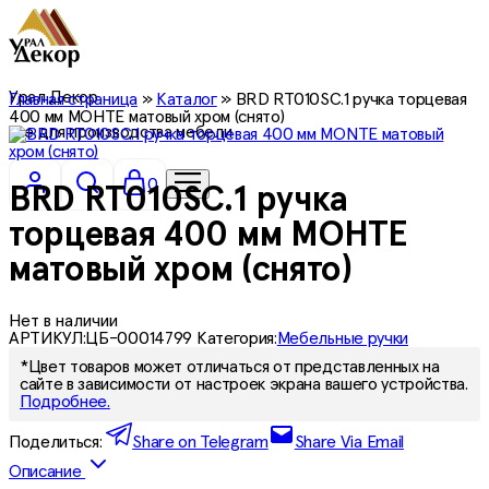
Урал Декор
Главная страница
»
Каталог
»
BRD RT010SC.1 ручка торцевая
400 мм МОНТЕ матовый хром (снято)
все для производства мебели
0
BRD RT010SC.1 ручка
торцевая 400 мм МОНТЕ
матовый хром (снято)
Нет в наличии
АРТИКУЛ:
ЦБ-00014799
Категория:
Мебельные ручки
*Цвет товаров может отличаться от представленных на
сайте в зависимости от настроек экрана вашего устройства.
Подробнее.
Поделиться:
Share on Telegram
Share Via Email
Описание