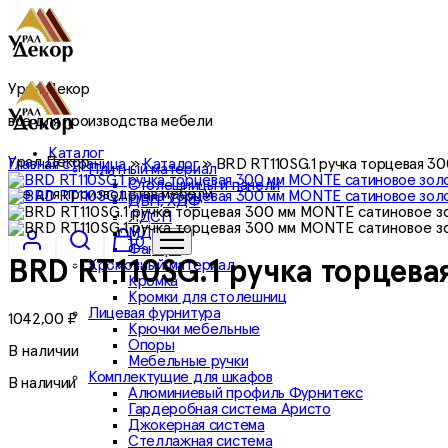
Урал Декор
все для производства мебели
Каталог
Урал Декор
Главная страница
»
Каталог
»
BRD RT110SG.1 ручка торцевая 3
Плитный материал
Столешницы и панели
все для производства мебели
ДВП, ХДФ
ЛДСП
МДФ
0
Фанера
Кромочный материал
BRD RT110SG.1 ручка торцева
Кромка
Кромки для столешниц
Лицевая фурнитура
1042,00
₽
Крючки мебельные
Опоры
В наличии
Мебельные ручки
Комплектущие для шкафов
В наличии
Алюминиевый профиль Фурнитекс
Гардеробная система Аристо
Джокерная система
Стеллажная система