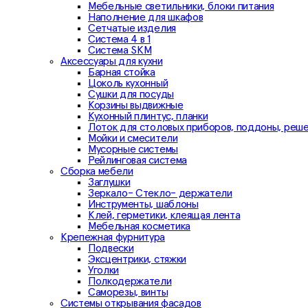
Мебельные светильники, блоки питания
Наполнение для шкафов
Сетчатые изделия
Система 4 в 1
Система SKM
Аксессуары для кухни
Барная стойка
Цоколь кухонный
Сушки для посуды
Корзины выдвижные
Кухонный плинтус, планки
Лоток для столовых приборов, поддоны, реш
Мойки и смесители
Мусорные системы
Рейлинговая система
Сборка мебели
Заглушки
Зеркало- Стекло- держатели
Инструменты, шаблоны
Клей, герметики, клеящая лента
Мебельная косметика
Крепежная фурнитура
Подвески
Эксцентрики, стяжки
Уголки
Полкодержатели
Саморезы, винты
Системы открывания фасадов