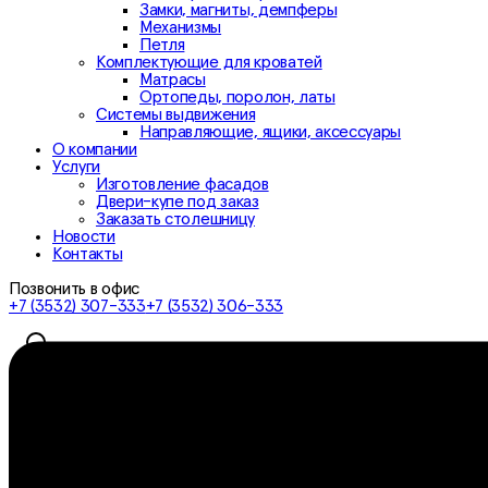
Замки, магниты, демпферы
Механизмы
Петля
Комплектующие для кроватей
Матрасы
Ортопеды, поролон, латы
Системы выдвижения
Направляющие, ящики, аксессуары
О компании
Услуги
Изготовление фасадов
Двери-купе под заказ
Заказать столешницу
Новости
Контакты
Позвонить в офис
+7 (3532) 307-333
+7 (3532) 306-333