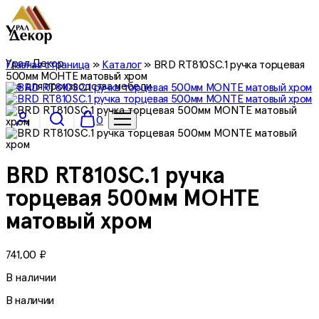
Урал Декор
Главная страница
»
Каталог
»
BRD RT810SC.1 ручка торцевая
500мм МОНТЕ матовый хром
все для производства мебели
0
BRD RT810SC.1 ручка
торцевая 500мм МОНТЕ
матовый хром
741,00
₽
В наличии
В наличии