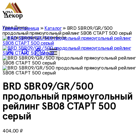
Урал Декор
Главная страница
»
Каталог
»
BRD SBR09/GR/500
продольный прямоугольный рейлинг SB08 СТАРТ 500 серый
все для производства мебели
0
BRD SBR09/GR/500
продольный прямоугольный
рейлинг SB08 СТАРТ 500
серый
404,00
₽