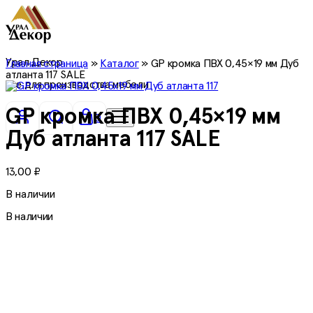
Урал Декор
Главная страница
»
Каталог
»
GP кромка ПВХ 0,45×19 мм Дуб
атланта 117 SALE
все для производства мебели
GP кромка ПВХ 0,45×19 мм
0
Дуб атланта 117 SALE
13,00
₽
В наличии
В наличии