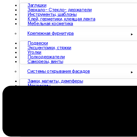
Заглушки
Зеркало- Стекло- держатели
Инструменты, шаблоны
Клей, герметики, клеящая лента
Мебельная косметика
Крепежная фурнитура
Подвески
Эксцентрики, стяжки
Уголки
Полкодержатели
Саморезы, винты
Системы открывания фасадов
Замки, магниты, демпферы
Механизмы
Петля
Комплектующие для кроватей
Матрасы
Ортопеды, поролон, латы
Системы выдвижения
Направляющие, ящики, аксессуары