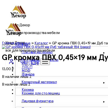
Урал Декор
все для производства мебели
Урал Декор
Главная страница
»
Каталог
»
GP кромка ПВХ 0,45×19 мм Дуб та
Каталог
все для производства мебели
Плитный материал
GP кромка ПВХ 0,45×19 мм Ду
Столешницы и панели
0
ДВП, ХДФ
ЛДСП
13,00
₽
МДФ
Фанера
В наличии лишь 2
Кромочный материал
В наличии лишь 2
Кромка
Кромки для столешниц
Лицевая фурнитура