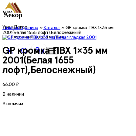
Урал Декор
Главная страница
»
Каталог
»
GP кромка ПВХ 1×35 мм
2001(Белая 1655 лофт),Белоснежный)
все для производства мебели
GP кромка ПВХ 1×35 мм
0
2001(Белая 1655
лофт),Белоснежный)
66,00
₽
В наличии
В наличии