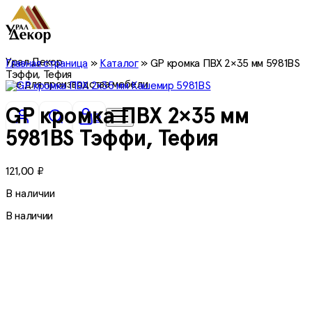
Урал Декор
Главная страница
»
Каталог
»
GP кромка ПВХ 2×35 мм 5981BS
Тэффи, Тефия
все для производства мебели
GP кромка ПВХ 2×35 мм
0
5981BS Тэффи, Тефия
121,00
₽
В наличии
В наличии