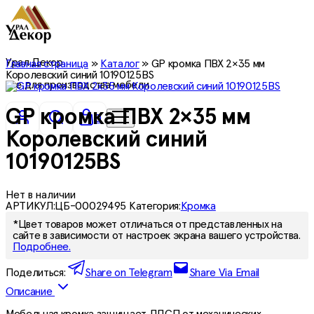
Урал Декор
Главная страница
»
Каталог
»
GP кромка ПВХ 2×35 мм
Королевский синий 10190125BS
все для производства мебели
GP кромка ПВХ 2×35 мм
0
Королевский синий
10190125BS
Нет в наличии
АРТИКУЛ:
ЦБ-00029495
Категория:
Кромка
*Цвет товаров может отличаться от представленных на
сайте в зависимости от настроек экрана вашего устройства.
Подробнее.
Поделиться:
Share on Telegram
Share Via Email
Описание
Мебельная кромка защищает ЛДСП от механических