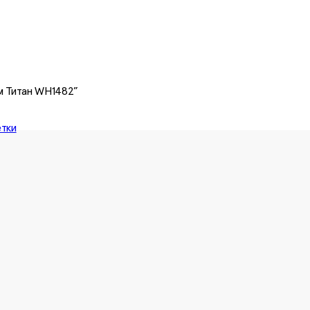
мм Титан WH1482”
етки