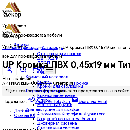
Урал Декор
все для производства мебели
Каталог
Урал Декор
Главная страница
»
Каталог
»
UP Кромка ПВХ 0,45х19 мм Титан
Плитный материал
Столешницы и панели
все для производства мебели
ДВП, ХДФ
ЛДСП
UP Кромка ПВХ 0,45х19 мм Т
МДФ
0
Фанера
Кромочный материал
Нет в наличии
Кромка
АРТИКУЛ:
ЦБ-00029515
Категория:
Кромка
Кромки для столешниц
Лицевая фурнитура
*Цвет товаров может отличаться от представленных на сайте 
Крючки мебельные
Опоры
Поделиться:
Share on Telegram
Share Via Email
Мебельные ручки
Комплектущие для шкафов
Детали
Алюминиевый профиль Фурнитекс
Отзывы (0)
Гардеробная система Аристо
Джокерная система
Стеллажная система