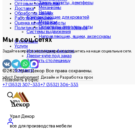
Замки, магниты, демпферы
Оптовым покупателям
Механизмы
Доставка
Петля
Обработка данных
Комплектующие для кроватей
Работа в компании
Матрасы
Оценка качества работы
Ортопеды, поролон, латы
Политика и сроки возврата товаров
Системы выдвижения
Направляющие, ящики, аксессуары
Мы в соц.сетях
О компании
Услуги
Изготовление фасадов
Задайте вопрос в мессенджере и подпишитесь на наши социальные сети.
Двери-купе под заказ
Заказать столешницу
Новости
Контакты
©2022 Урал Декор Все права сохранены.
Позвонить в офис
+7 (3532) 307-333
+7 (3532) 306-333
Урал Декор
все для производства мебели