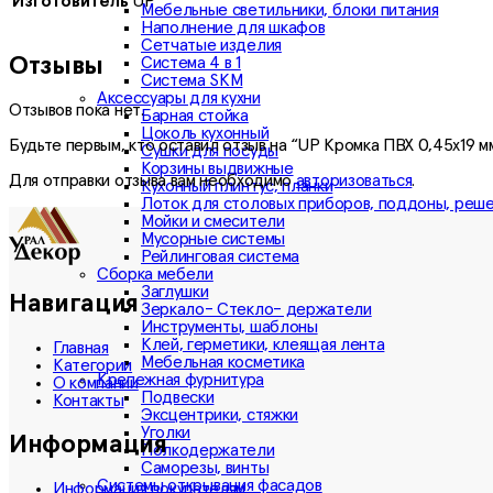
Изготовитель
UP
Мебельные светильники, блоки питания
Наполнение для шкафов
Сетчатые изделия
Отзывы
Система 4 в 1
Система SKM
Аксессуары для кухни
Отзывов пока нет.
Барная стойка
Цоколь кухонный
Будьте первым, кто оставил отзыв на “UP Кромка ПВХ 0,45х19 
Сушки для посуды
Корзины выдвижные
Для отправки отзыва вам необходимо
авторизоваться
.
Кухонный плинтус, планки
Лоток для столовых приборов, поддоны, реш
Мойки и смесители
Мусорные системы
Рейлинговая система
Сборка мебели
Заглушки
Навигация
Зеркало- Стекло- держатели
Инструменты, шаблоны
Клей, герметики, клеящая лента
Главная
Мебельная косметика
Категории
Крепежная фурнитура
О компании
Подвески
Контакты
Эксцентрики, стяжки
Уголки
Информация
Полкодержатели
Саморезы, винты
Системы открывания фасадов
Информация покупателям