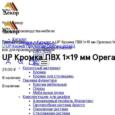
Урал Декор
все для производства мебели
Каталог
Урал Декор
Главная страница
»
Каталог
»
UP Кромка ПВХ 1×19 мм Орегано 
Плитный материал
Столешницы и панели
все для производства мебели
ДВП, ХДФ
ЛДСП
UP Кромка ПВХ 1×19 мм Орег
МДФ
0
Фанера
Кромочный материал
29,00
₽
Кромка
Кромки для столешниц
В наличии
Лицевая фурнитура
Крючки мебельные
В наличии
Опоры
Мебельные ручки
Комплектущие для шкафов
Алюминиевый профиль Фурнитекс
Гардеробная система Аристо
Джокерная система
Стеллажная система