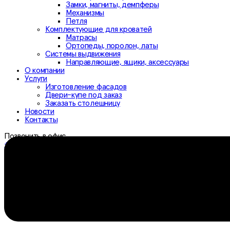
Замки, магниты, демпферы
Механизмы
Петля
Комплектующие для кроватей
Матрасы
Ортопеды, поролон, латы
Системы выдвижения
Направляющие, ящики, аксессуары
О компании
Услуги
Изготовление фасадов
Двери-купе под заказ
Заказать столешницу
Новости
Контакты
Позвонить в офис
+7 (3532) 307-333
+7 (3532) 306-333