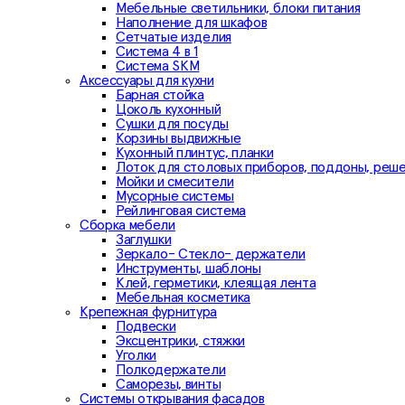
Мебельные светильники, блоки питания
Наполнение для шкафов
Сетчатые изделия
Система 4 в 1
Система SKM
Аксессуары для кухни
Барная стойка
Цоколь кухонный
Сушки для посуды
Корзины выдвижные
Кухонный плинтус, планки
Лоток для столовых приборов, поддоны, реш
Мойки и смесители
Мусорные системы
Рейлинговая система
Сборка мебели
Заглушки
Зеркало- Стекло- держатели
Инструменты, шаблоны
Клей, герметики, клеящая лента
Мебельная косметика
Крепежная фурнитура
Подвески
Эксцентрики, стяжки
Уголки
Полкодержатели
Саморезы, винты
Системы открывания фасадов