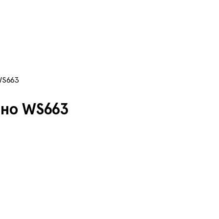
WS663
ано WS663